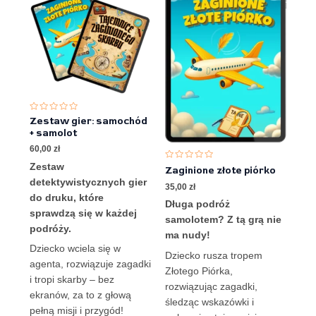
Oceniono
Zestaw gier: samochód
0
+ samolot
na
5
60,00
zł
Zestaw
Oceniono
Zaginione złote piórko
0
detektywistycznych gier
na
35,00
zł
5
do druku, które
Długa podróż
sprawdzą się w każdej
samolotem? Z tą grą nie
podróży.
ma nudy!
Dziecko wciela się w
Dziecko rusza tropem
agenta, rozwiązuje zagadki
Złotego Piórka,
i tropi skarby – bez
rozwiązując zagadki,
ekranów, za to z głową
śledząc wskazówki i
pełną misji i przygód!