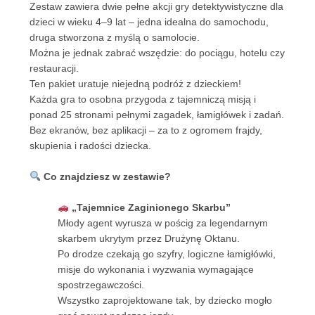
Zestaw zawiera dwie pełne akcji gry detektywistyczne dla
dzieci w wieku 4–9 lat – jedna idealna do samochodu,
druga stworzona z myślą o samolocie.
Można je jednak zabrać wszędzie: do pociągu, hotelu czy
restauracji.
Ten pakiet uratuje niejedną podróż z dzieckiem!
Każda gra to osobna przygoda z tajemniczą misją i
ponad 25 stronami pełnymi zagadek, łamigłówek i zadań.
Bez ekranów, bez aplikacji – za to z ogromem frajdy,
skupienia i radości dziecka.
Co znajdziesz w zestawie?
„Tajemnice Zaginionego Skarbu”
Młody agent wyrusza w pościg za legendarnym
skarbem ukrytym przez Drużynę Oktanu.
Po drodze czekają go szyfry, logiczne łamigłówki,
misje do wykonania i wyzwania wymagające
spostrzegawczości.
Wszystko zaprojektowane tak, by dziecko mogło