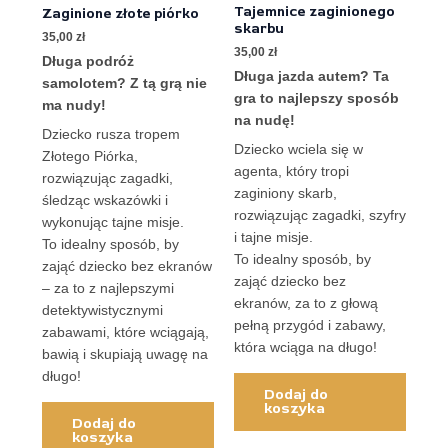
Oceniono
Oceniono
Tajemnice zaginionego
Zaginione złote piórko
0
0
skarbu
na
na
35,00
zł
5
5
35,00
zł
Długa podróż
Długa jazda autem? Ta
samolotem? Z tą grą nie
gra to najlepszy sposób
ma nudy!
na nudę!
Dziecko rusza tropem
Dziecko wciela się w
Złotego Piórka,
agenta, który tropi
rozwiązując zagadki,
zaginiony skarb,
śledząc wskazówki i
rozwiązując zagadki, szyfry
wykonując tajne misje.
i tajne misje.
To idealny sposób, by
To idealny sposób, by
zająć dziecko bez ekranów
zająć dziecko bez
– za to z najlepszymi
ekranów, za to z głową
detektywistycznymi
pełną przygód i zabawy,
zabawami, które wciągają,
która wciąga na długo!
bawią i skupiają uwagę na
długo!
Dodaj do
koszyka
Dodaj do
koszyka